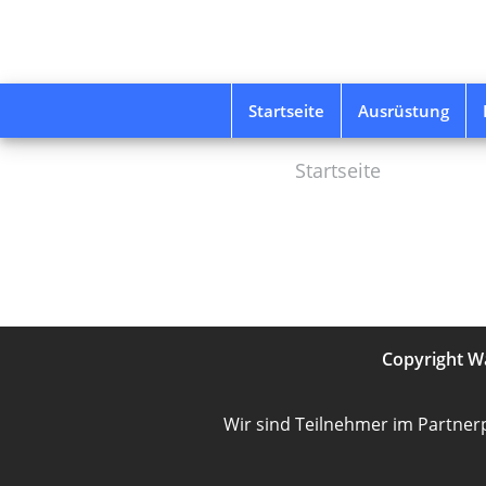
Skip
to
main
content
Startseite
Ausrüstung
Startseite
Copyright
W
Wir sind Teilnehmer im Partner