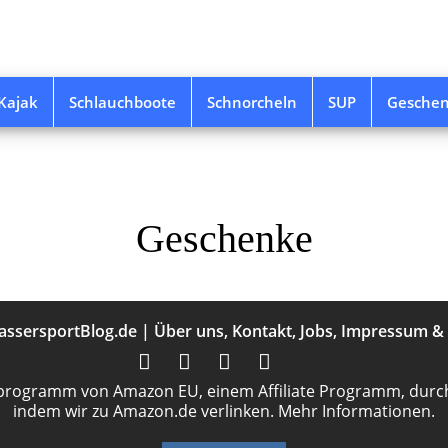
Kajak
Schlauchboote
Schnorcheln
SUP
Gesche
Geschenke
assersportBlog.de
|
Über uns
,
Kontakt
,
Jobs
,
Impressum
&
programm von Amazon EU, einem Affiliate Programm, durch
indem wir zu Amazon.de verlinken.
Mehr Informationen.