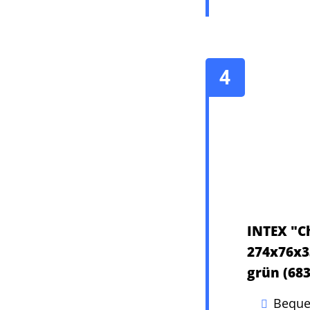
INTEX "C
274x76x3
grün (68
Beque