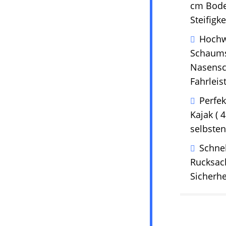
cm Boden
Steifigk
Hochwe
Schaums
Nasensch
Fahrleis
Perfek
Kajak ( 
selbsten
Schnel
Rucksac
Sicherhe