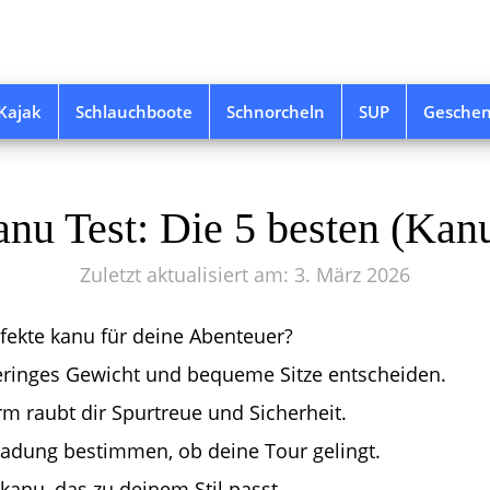
Kajak
Schlauchboote
Schnorcheln
SUP
Gesche
nu Test: Die 5 besten (Kan
Zuletzt aktualisiert am: 3. März 2026
fekte kanu für deine Abenteuer?
eringes Gewicht und bequeme Sitze entscheiden.
rm raubt dir Spurtreue und Sicherheit.
adung bestimmen, ob deine Tour gelingt.
kanu, das zu deinem Stil passt.