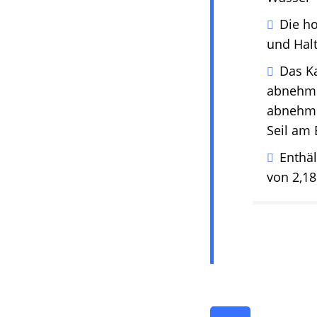
Die ho
und Halt
Das Ka
abnehmb
abnehmba
Seil am 
Enthä
von 2,1