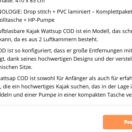
aße: 410 x 85 cm
LOGIE: Drop stitch + PVC laminiert – Komplettpaket:
Rolltasche + HP-Pumpe
fblasbare Kajak Wattsup COD ist ein Modell, das sch
kann, da es aus 2 Luftkammern besteht.
D ist so konfiguriert, dass er große Entfernungen m
gt, dank seines hochwertigen Designs und der verste
ischen Sitze.
ttsap COD ist sowohl für Anfänger als auch für erf
, die ein hochwertiges Kajak suchen, das in der Lage i
ddeln und einer Pumpe in einer kompakten Tasche ve
Pr