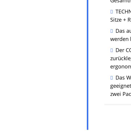
Gesamtm
TECHNO
Sitze + 
Das au
werden 
Der CO
zurückle
ergonom
Das Wa
geeignet
zwei Pa