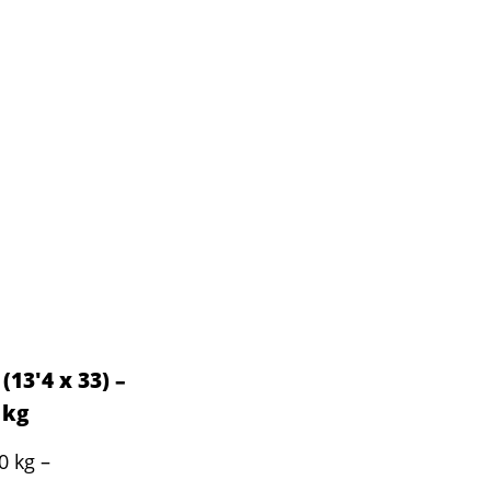
13'4 x 33) –
 kg
0 kg –