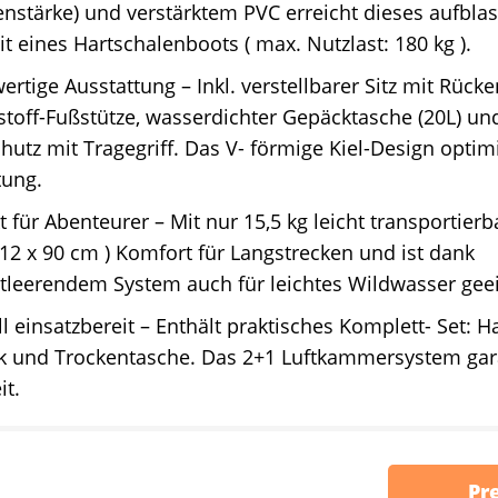
stärke) und verstärktem PVC erreicht dieses aufblas
eit eines Hartschalenboots ( max. Nutzlast: 180 kg ).
rtige Ausstattung – Inkl. verstellbarer Sitz mit Rück
toff-Fußstütze, wasserdichter Gepäcktasche (20L) u
utz mit Tragegriff. Das V- förmige Kiel-Design optimi
tung.
t für Abenteurer – Mit nur 15,5 kg leicht transportierba
412 x 90 cm ) Komfort für Langstrecken und ist dank
tleerendem System auch für leichtes Wildwasser gee
l einsatzbereit – Enthält praktisches Komplett- Set:
k und Trockentasche. Das 2+1 Luftkammersystem garan
it.
Pr