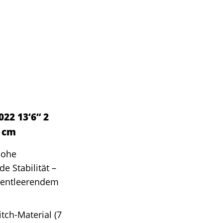
22 13‘6“ 2
0 cm
hohe
e Stabilität –
stentleerendem
tch-Material (7