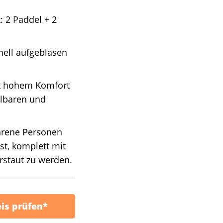
 2 Paddel + 2
nell aufgeblasen
it hohem Komfort
llbaren und
ahrene Personen
st, komplett mit
rstaut zu werden.
eis prüfen*