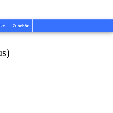
nke
Zubehör
us)