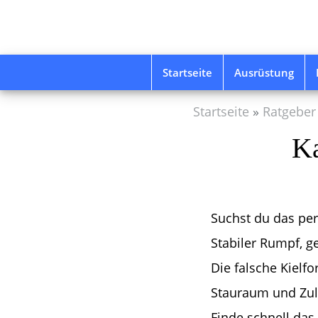
Skip
to
main
content
Startseite
Ausrüstung
Startseite
Ratgeber
Ka
Suchst du das per
Stabiler Rumpf, g
Die falsche Kielfo
Stauraum und Zul
Finde schnell das 