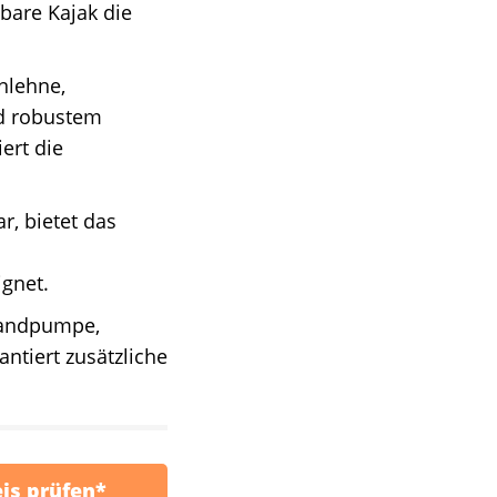
bare Kajak die
enlehne,
nd robustem
ert die
r, bietet das
ignet.
 Handpumpe,
tiert zusätzliche
eis prüfen*