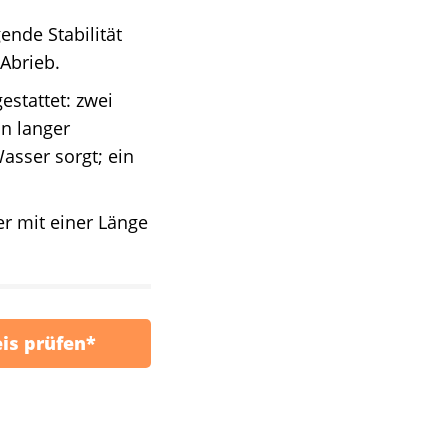
ende Stabilität
Abrieb.
stattet: zwei
n langer
asser sorgt; ein
 mit einer Länge
eis prüfen*